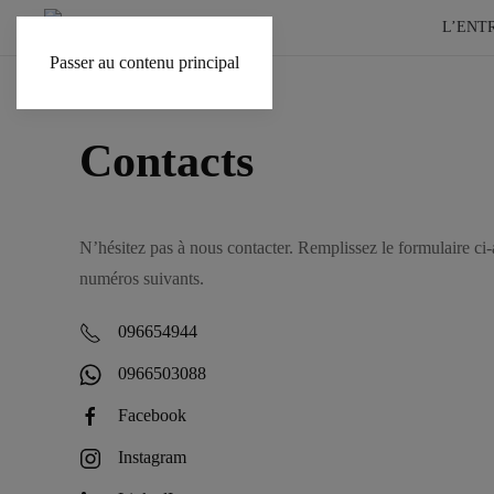
L’ENT
Passer au contenu principal
Contacts
N’hésitez pas à nous contacter. Remplissez le formulaire ci
numéros suivants.
096654944
0966503088
Facebook
Instagram