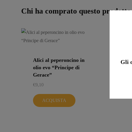
Chi ha comprato questo prodotto
Alici al peperoncino in
Gli 
olio evo “Principe di
Gerace”
€
9,10
ACQUISTA