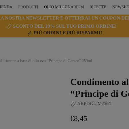
IENDA
PRODOTTI
OLIO MILLENARIUM
RICETTE
NEWSLE
LLA NOSTRA NEWSLETTER E OTTERRAI UN COUPON DEL
PAGA IN TRE COMODE RATE
PIÙ ORDINI E PIÙ RISPARMI!
l Limone a base di olio evo “Principe di Gerace” 250ml
Condimento al 
“Principe di 
ARPDGLIM250/1
€
8,45