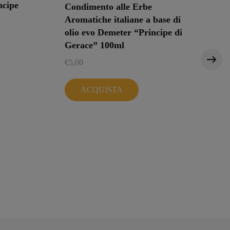
ncipe
Condimento alle Erbe
Aromatiche italiane a base di
olio evo Demeter “Principe di
Gerace” 100ml
€
5,00
C
B
ACQUISTA
D
G
€