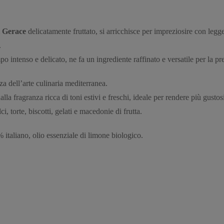
i Gerace
delicatamente fruttato, si arricchisce per impreziosire con legge
.
o intenso e delicato, ne fa un ingrediente raffinato e versatile per la pre
a dell’arte culinaria mediterranea.
la fragranza ricca di toni estivi e freschi, ideale per rendere più gustosi 
i, torte, biscotti, gelati e macedonie di frutta.
 italiano, olio essenziale di limone biologico.