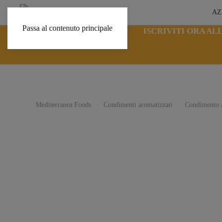
AZ
Passa al contenuto principale
ISCRIVITI ORA A
Mediterranea Foods
Condimenti aromatizzati
Condimento a