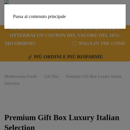
Passa al contenuto principale
ISCRIVITI ORA ALLA NOSTRA NEWSLETTER E
OTTERRAI UN COUPON DEL VALORE DEL 10%.
PAGA IN TRE COMODE RATE
PIÙ ORDINI E PIÙ RISPARMI!
Mediterranea Foods
Gift Box
Premium Gift Box Luxury Italian
Selection
Premium Gift Box Luxury Italian
Selection