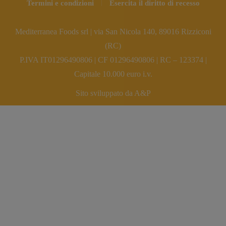
Termini e condizioni
Esercita il diritto di recesso
Mediterranea Foods srl | via San Nicola 140, 89016 Rizziconi
(RC)
P.IVA IT01296490806 | CF 01296490806 | RC – 123374 |
Capitale 10.000 euro i.v.
Sito sviluppato da A&P