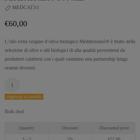
MEDCAT3/1
€
60,00
L’olio extra vergine d’oliva biologico Mediterraneò® è frutto della
selezione di olive e olii biologici di alta qualità provenienti da
produttori calabresi con i quali vantiamo una partnership lunga
oramai decenni.
Aggiungi al carrello
Bulk deal
Quantity
Discount
Discounted price
3 – 5
5%
€
57,00