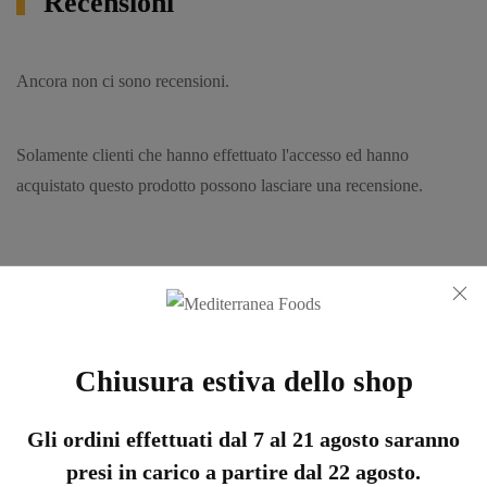
Recensioni
Ancora non ci sono recensioni.
Solamente clienti che hanno effettuato l'accesso ed hanno
acquistato questo prodotto possono lasciare una recensione.
Chi ha comprato questo prodotto ha
comprato anche:
Chiusura estiva dello shop
Gli ordini effettuati dal 7 al 21 agosto saranno
Scopri le Certificazioni
presi in carico a partire dal 22 agosto.