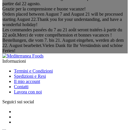
partire dal 22 agosto.
Grazie per la comprensione e buone vacanze!
Orders placed between August 7 and August 21 will be processed
starting August 22.Thank you for your understanding, and have a
wonderful holiday!
Les commandes passées du 7 au 21 août seront traitées à partir du
22 août.Merci de votre compréhension et bonnes vacances !
Bestellungen, die vom 7. bis 21. August eingehen, werden ab dem
22. August bearbeitet.Vielen Dank für Ihr Verständnis und schöne
Ferien!
Informazioni
Termini e Condizioni
Spedizioni e Resi
Il mio account
Contatti
Lavora con noi
Seguici sui social