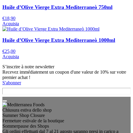
Huile d’Olive Vierge Extra Mediterraneò 750ml
€
18,90
Acquista
Huile d’Olive Vierge Extra Mediterraneò 1000ml
€
25,00
Acquista
S’inscrire à notre newsletter
Recevez immédiatement un coupon d'une valeur de 10% sur votre
premier achat !
S'abonner
Chiusura estiva dello shop
Summer Shop Closure
Fermeture estivale de la boutique
Sommerpause des Shops
Gli ordini effettuati dal 7 al 21 agosto saranno presi in carico a