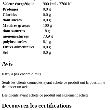
Valeur énergétique
900 kcal / 3700 kJ
Protéines
0,0 g
Glucides
0,0 g
dont sucres
0,0 g
Matières grasses
100 g
dont saturées
18 g
monoinsaturées
73,9 g
polyinsaturées
8,1 g
Fibres alimentaires
0,0 g
Sel
0,0 g
Avis
Il n’y a pas encore d’avis.
Seuls les clients connectés ayant acheté ce produit ont la possibilité
de laisser un avis.
Les clients ayant acheté ce produit ont également acheté:
Découvrez les certifications