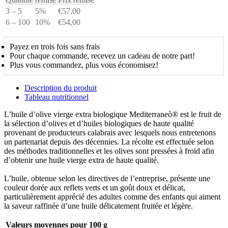
Vierge
3 – 5
5%
€
57,00
Extra
Mediterraneò
6 – 100
10%
€
54,00
3000ml
Payez en trois fois sans frais
Pour chaque commande, recevez un cadeau de notre part!
Plus vous commandez, plus vous économisez!
Description du produit
Tableau nutritionnel
L’huile d’olive vierge extra biologique Mediterraneò® est le fruit de
la sélection d’olives et d’huiles biologiques de haute qualité
provenant de producteurs calabrais avec lesquels nous entretenons
un partenariat depuis des décennies. La récolte est effectuée selon
des méthodes traditionnelles et les olives sont pressées à froid afin
d’obtenir une huile vierge extra de haute qualité.
L’huile, obtenue selon les directives de l’entreprise, présente une
couleur dorée aux reflets verts et un goût doux et délicat,
particulièrement apprécié des adultes comme des enfants qui aiment
la saveur raffinée d’une huile délicatement fruitée et légère.
Valeurs moyennes pour
100 g