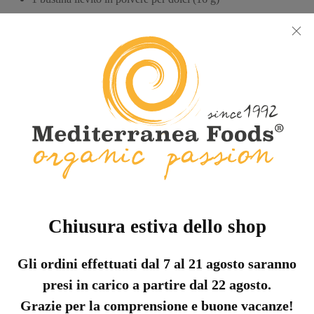
scorza d’arancia (mezza arancia)
1 pizzico sale
Tempo totale
Tempo di preparazione
35 min
Tempo di cottura
25 min
Chiusura estiva dello shop
Gli ordini effettuati dal 7 al 21 agosto saranno
Condimento al Limone a base di
presi in carico a partire dal 22 agosto.
olio evo Demeter “Principe di
Grazie per la comprensione e buone vacanze!