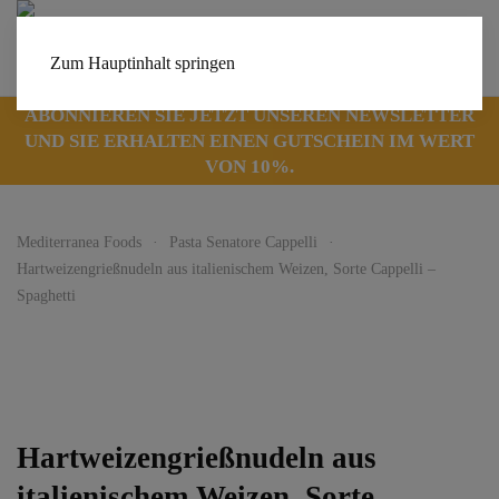
Zum Hauptinhalt springen
ABONNIEREN SIE JETZT UNSEREN NEWSLETTER
UND SIE ERHALTEN EINEN GUTSCHEIN IM WERT
VON 10%.
Mediterranea Foods
Pasta Senatore Cappelli
Hartweizengrießnudeln aus italienischem Weizen, Sorte Cappelli –
Spaghetti
Hartweizengrießnudeln aus
italienischem Weizen, Sorte