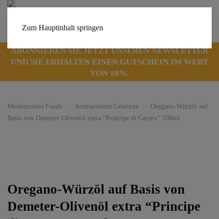
Zum Hauptinhalt springen
ABONNIEREN SIE JETZT UNSEREN NEWSLETTER
UND SIE ERHALTEN EINEN GUTSCHEIN IM WERT
VON 10%.
Mediterranea Foods
Aromatisierte Gewürze
Oregano-Würzöl auf
Basis von Demeter-Olivenöl extra “Principe di Gerace” 100ml
Oregano-Würzöl auf Basis von
Demeter-Olivenöl extra “Principe