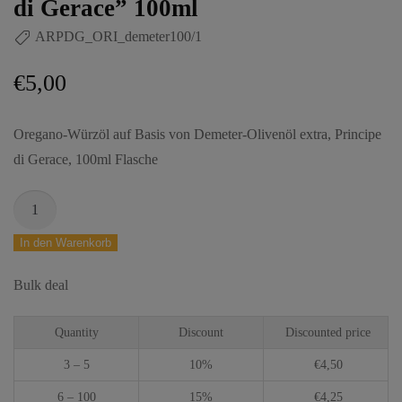
di Gerace” 100ml
ARPDG_ORI_demeter100/1
€
5,00
Oregano-Würzöl auf Basis von Demeter-Olivenöl extra, Principe
di Gerace, 100ml Flasche
In den Warenkorb
Bulk deal
Quantity
Discount
Discounted price
3 – 5
10%
€
4,50
6 – 100
15%
€
4,25