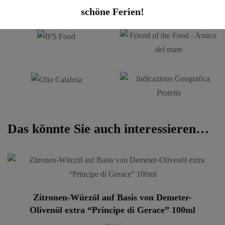
schöne Ferien!
Das könnte Sie auch interessieren…
Zitronen-Würzöl auf Basis von Demeter-
Olivenöl extra “Principe di Gerace” 100ml