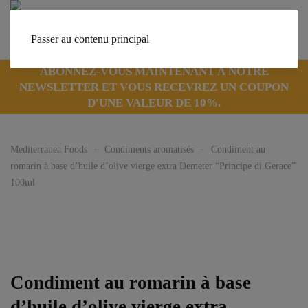
Passer au contenu principal
ABONNEZ-VOUS MAINTENANT À NOTRE
NEWSLETTER ET VOUS RECEVREZ UN COUPON
D'UNE VALEUR DE 10%.
Mediterranea Foods
Condiments aromatisés
Condiment au
romarin à base d’huile d’olive vierge extra Demeter “Principe di Gerace”
100ml
Condiment au romarin à base
d’huile d’olive vierge extra